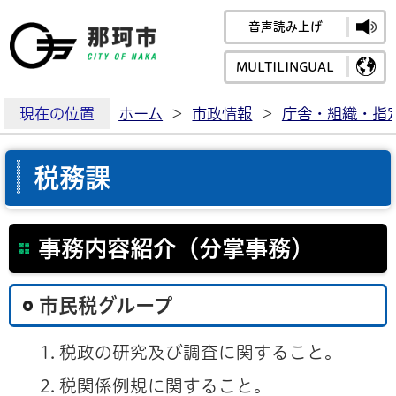
音声読み上げ
那珂市公式ホームペ
MULTILINGUAL
現在の位置
ホーム
>
市政情報
>
庁舎・組織・指
税務課
事務内容紹介（分掌事務）
市民税グループ
税政の研究及び調査に関すること。
税関係例規に関すること。