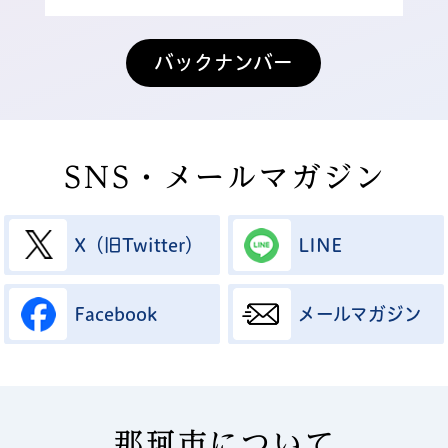
2026年8月4日
New!
【急募】会計年度任用職員募集（保育士）
バックナンバー
2026年8月4日
New!
【※8月4日更新】会計年度任用職員募集
（消費生活相談員）
SNS・メールマガジン
2026年8月4日
New!
議会だよりを更新
X（旧Twitter）
LINE
2026年8月3日
New!
なかっこ・キッズクラブギャラリー2026
Facebook
メールマガジン
2026年8月3日
New!
第3次那珂市総合計画策定経過
2026年8月3日
New!
那珂市について