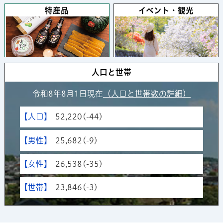
特産品
イベント・観光
人口と世帯
令和8年8月1日現在
（人口と世帯数の詳細）
【人口】
52,220(-44)
【男性】
25,682(-9)
【女性】
26,538(-35)
【世帯】
23,846(-3)