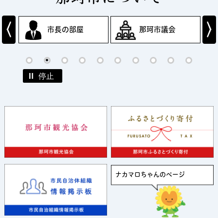
那珂市生活支援商品券「いぃ那珂PAY」の
利用が始まりました
市長の部屋
那珂市議会
1
2
3
4
5
6
7
8
9
10
停止
11
那珂市観光協
市民自治組織
ナカマロちゃんのページ