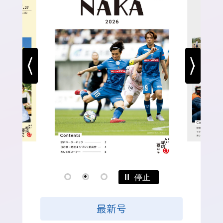
2026年8月5日
New!
地域子育て支援センターつぼみ「あそびの
広場」
2026年8月5日
New!
令和8年9月入所保育施設受入れ見込み状
況
2026年8月5日
New!
危険ブロック塀等の除却を行うかたへの補
助金（令和8年度の申請は10月30日まで）
2026年8月5日
New!
停止
1
2
3
木造住宅の耐震化に対して支援します（令
和8年度の申請は8月31日まで）
最新号