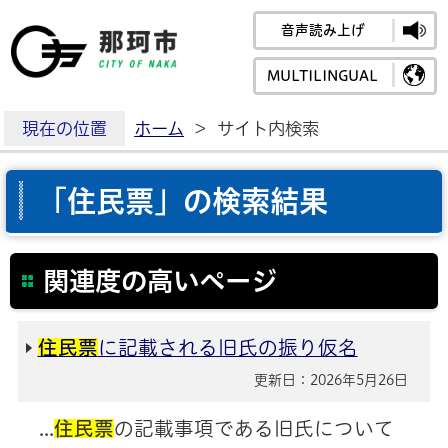
音声読み上げ
那珂市公式ホームペ
MULTILINGUAL
現在の位置
ホーム
>
サイト内検索
「住民票」の検索結果
関連度の高いページ
住民票
に記載される旧氏の振り仮名
更新日：2026年5月26日
...
住民票
の記載事項である旧氏について