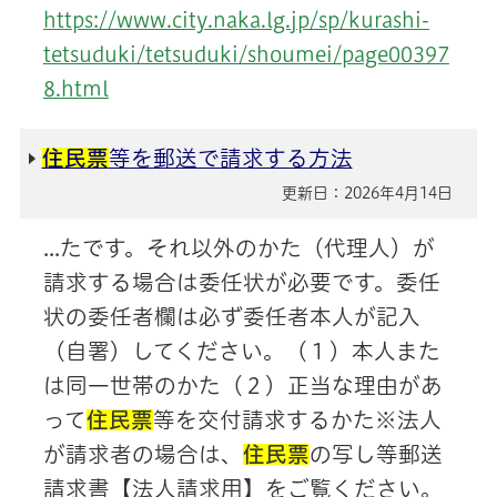
https://www.city.naka.lg.jp/sp/kurashi-
tetsuduki/tetsuduki/shoumei/page00397
8.html
住民票
等を郵送で請求する方法
更新日：2026年4月14日
...たです。それ以外のかた（代理人）が
請求する場合は委任状が必要です。委任
状の委任者欄は必ず委任者本人が記入
（自署）してください。（１）本人また
は同一世帯のかた（２）正当な理由があ
って
住民票
等を交付請求するかた※法人
が請求者の場合は、
住民票
の写し等郵送
請求書【法人請求用】をご覧ください。