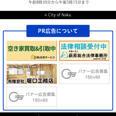
午前8時30分から午後5時15分まで
介護福祉士等届出制度
© City of Naka.
2024年11月5日
福祉有償運送
PR広告について
2024年9月12日
妊娠に関する相談窓口のご案内
2024年8月30日
高齢者クラブ
2024年8月29日
障がいのある人への配慮が義務化されま
した
2024年8月27日
介護予防・日常生活支援総合事業