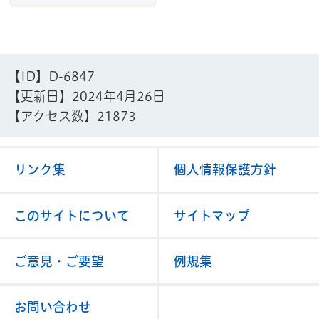
ひまわりのつどいを開催
2026年3月25日
緊急通報システム事業
【ID】
D-6847
【更新日】
2024年4月26日
2026年3月23日
【アクセス数】
21873
ひとり暮らし高齢者等配食サービス
2026年2月5日
リンク集
個人情報保護方針
介護予防ケアマネジメントに関する各種様
式
このサイトについて
サイトマップ
2026年1月29日
介護予防・日常生活支援総合事業の指定
ご意見・ご要望
例規集
事業所一覧
お問い合わせ
2026年1月7日