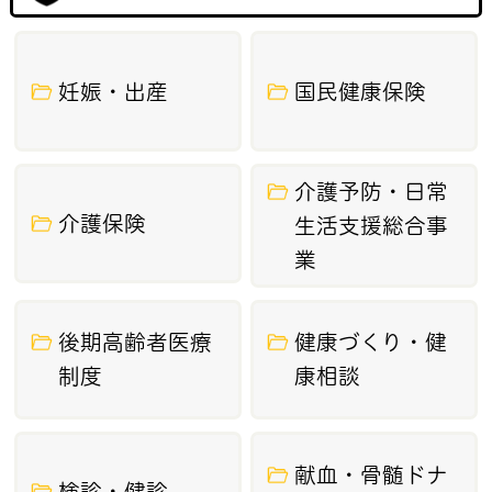
2026年7月6日
那珂市オレンジカフェ（認知症カフェ）開
催
妊娠・出産
国民健康保険
2026年7月3日
市内グループホームの空き情報
介護予防・日常
2026年7月1日
介護保険
生活支援総合事
介護予防支援・介護予防ケアマネジメント
業
業務の請求様式等
2026年6月29日
後期高齢者医療
健康づくり・健
介護予防・日常生活支援総合事業費のサ
制度
康相談
ービスコードの改正
2026年6月22日
献血・骨髄ドナ
後期高齢者医療高額療養費の支給誤りに
検診・健診