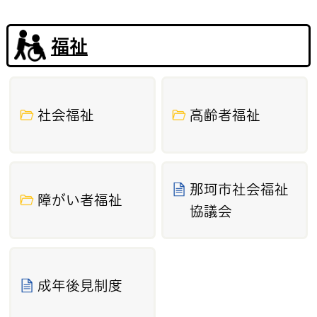
介護福祉士実務者研修の受講を希望され
るかたへ
福祉
2026年4月21日
認知症サポーター養成講座
2026年4月20日
社会福祉
高齢者福祉
献血
2026年4月15日
那珂市社会福祉
那珂市紙おむつ等購入費助成事業
障がい者福祉
協議会
2026年4月10日
各種貸付制度のご案内（茨城県社会福祉
協議会より）
成年後見制度
2026年3月30日