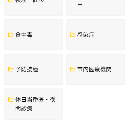
ー
ついて
2026年6月12日
令和8年度基本健診・がん検診のご案内
食中毒
感染症
2026年6月11日
市内の介護サービス事業所（令和８年４
月1日現在）
予防接種
市内医療機関
2026年5月28日
介護保険制度の概要
2026年5月19日
休日当番医・夜
休日当番医
間診療
2026年4月27日