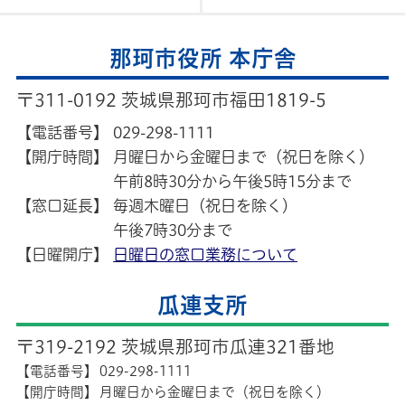
認知症サポーター・ステップアップ講座
那珂市役所 本庁舎
2025年10月24日
『那珂市高齢者おたすけ帳』のご案内
〒311-0192 茨城県那珂市福田1819-5
2025年8月8日
【電話番号】
029-298-1111
救急搬送における選定療養費の徴収につい
【開庁時間】
月曜日から金曜日まで（祝日を除く）
午前8時30分から午後5時15分まで
て
【窓口延長】
毎週木曜日（祝日を除く）
2025年6月23日
午後7時30分まで
徘徊高齢者家族支援サービス事業
【日曜開庁】
日曜日の窓口業務について
2025年4月10日
瓜連支所
妊婦のための支援給付・妊婦等包括相談
〒319-2192 茨城県那珂市瓜連321番地
支援事業について
【電話番号】
029-298-1111
【開庁時間】
月曜日から金曜日まで（祝日を除く）
2025年4月1日