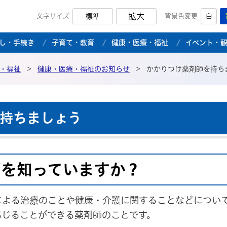
拡大
文字サイズ
標準
背景色変更
白
市公式ホームページ
し・手続き
子育て・教育
健康・医療・福祉
イベント・
・福祉
>
健康・医療・福祉のお知らせ
>
かかりつけ薬剤師を持ち
持ちましょう
師を知っていますか？
による治療のことや健康・介護に関することなどについ
応じることができる薬剤師のことです。