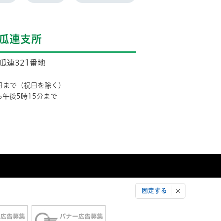
瓜連支所
市瓜連321番地
日まで（祝日を除く）
ら午後5時15分まで
固定する