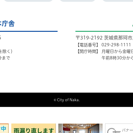
本庁舎
5
〒319-2192 茨城県那珂
【電話番号】
029-298-1111
を除く）
【開庁時間】
月曜日から金曜
分まで
午前8時30分か
© City of Naka.