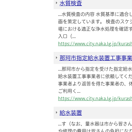
水質検査
...水質検査の内容 水質基準に適
画を策定しています。 検査のスケ
場における適正な浄水処理を確認
入口（...
https://www.city.naka.lg.jp/kur
那珂市指定給水装置工事事
...那珂市から指定を受けた指定
給水装置工事事業者に依頼してくだ
事業者より返答を得た事業者の、
ご利用く...
https://www.city.naka.lg.jp/kura
給水装置
...す（なお、量水器は市から皆
や修理の費用は皆さんの負担になり