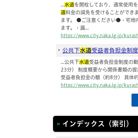
...
水道
を開栓しており、通常使用
道
料金の減免を受けることができ
ます。 ●ご注意ください●・宅地
ます。・漏...
https://www.city.naka.lg.jp/kur
公共下
水道
受益者負担金制
...公共下
水道
受益者負担金制度の動
23分） 制度概要から関係書類の
受益者負担金の額（約8分） 具体的
https://www.city.naka.lg.jp/kur
インデックス（索引）