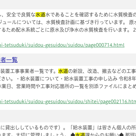
合し、安全で良質な
水道
水であることを確認するために水質検査
ジュールについては、水質検査計画に基づき行っています。 原
するため配水系統ごとに原水及び浄水の水質検査を行います。
ashi-tetsuduki/suidou-gesuidou/suidou/page000714.html
業者一覧
給水装置工事事業者一覧です。
水道
の新設、改造、撤去などの工事
さい。・給水装置について・給水装置工事の申し込み 令和8年
休業日、営業時間や工事対応箇所の一覧を別添ファイルにまと
shi-tetsuduki/suidou-gesuidou/suidou/shitei/page002116.ht
さんに貸出ししているものです）。「給水装置」は皆さん個人の
ます。大切に管理しましょう。 ◆
水道
課からのお願い◆ 那珂