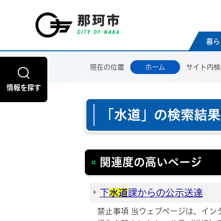
那珂
暮ら
現在の位置
ホーム
サイト内検
情報を探す
「水道」の検索結果
関連度の高いページ
下
水道
課からの公示送達
禁止事項 当ウェブページは、イ