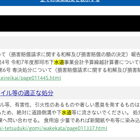
について（損害賠償請求に関する和解及び損害賠償の額の決定）報
4号 令和7年度那珂市下
水道
事業会計予算繰越計算書について
6号 専決処分について（損害賠償請求に関する和解及び損害賠償
/teireikai/page011445.html
オイル等の適正な処分
オイル等、有害性、引火性のあるものや著しい悪臭を発するも
るため、絶対に道路側溝や下
水道
等に流さないでください。 処
課へ問い合わせる。 食用油 少量であれば新聞紙や布等に染み込ま
ashi-tetsuduki/gomi/wakekata/page011337.html