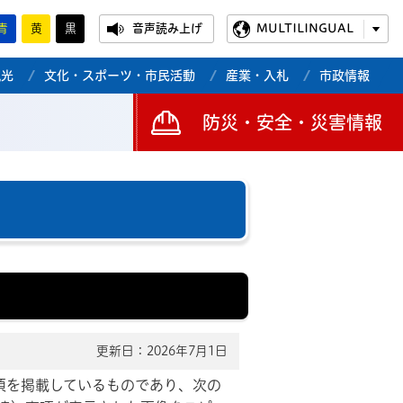
青
黄
黒
音声読み上げ
MULTILINGUAL
観光
文化・スポーツ・市民活動
産業・入札
市政情報
防災・安全・災害情報
更新日：2026年7月1日
項を掲載しているものであり、次の