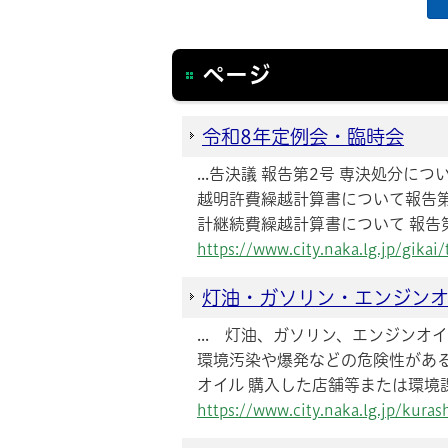
ページ
令和8年定例会・臨時会
...告決議 報告第2号 専決処分
越明許費繰越計算書について報告第
計継続費繰越計算書について 報告第
https://www.city.naka.lg.jp/gikai
灯油・ガソリン・エンジン
... 灯油、ガソリン、エンジン
環境汚染や爆発などの危険性があ
オイル 購入した店舗等または環境
https://www.city.naka.lg.jp/kur