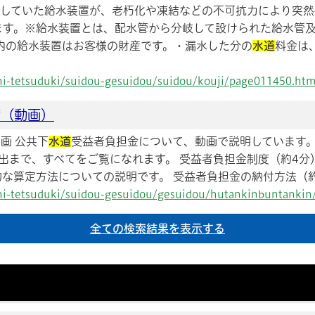
をしていた給水装置が、老朽化や凍結などの不可抗力により突然
ます。※給水装置とは、配水管から分岐して設けられた給水管
内の給水装置はお客様の財産です。・漏水した分の
水道
料金は
ashi-tetsuduki/suidou-gesuidou/suidou/kouji/page011450.htm
度（動画）
画 公共下
水道
受益者負担金について、動画で説明しています。
提出まで、すべてをご覧になれます。 受益者負担金制度（約4分
な算定方法についての説明です。 受益者負担金の納付方法（約6分
ashi-tetsuduki/suidou-gesuidou/gesuidou/hutankinbuntanki