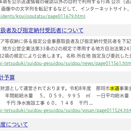
事項を公示送達情報の確認以外の目的で利用する行為 公示（
、画像中の文字列を転記するなどして、インターネットサイト、
residents/koujisoutatsu/page011679.html
取扱者及び指定納付受託者について
トア等収納に係る指定公金事務取扱者及び指定納付受託者を下
】地方公営企業法第33条の2の規定で準用する地方自治法第24
項の規定により公表します。 名称 所在地 指定及び委託した日 株
ashi-tetsuduki/suidou-gesuidou/suidou/news/page011561.htm
計予算
財源として運営されております。令和8年度 那珂市
水道
事業
人 年間総給水量 ５，０５９，９９５ ㎥ 一日平均給水量
千円 浄水施設工事 ６０，１４８ 千円 ...
ashi-tetsuduki/suidou-gesuidou/suidou/yosan/page011524.ht
制度について