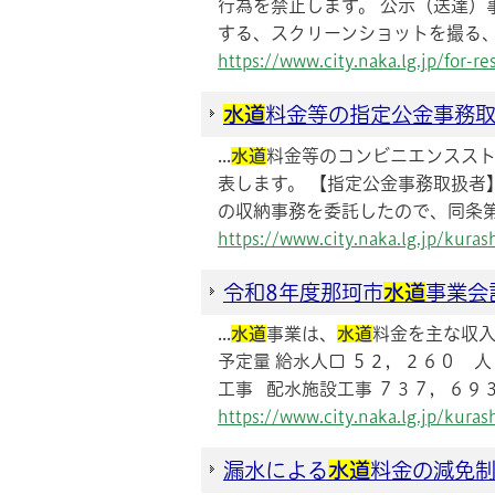
行為を禁止します。 公示（送達）
する、スクリーンショットを撮る
https://www.city.naka.lg.jp/for-
水道
料金等の指定公金事務
...
水道
料金等のコンビニエンスス
表します。 【指定公金事務取扱者
の収納事務を委託したので、同条第2
https://www.city.naka.lg.jp/kur
令和8年度那珂市
水道
事業会
...
水道
事業は、
水道
料金を主な収入
予定量 給水人口 ５２，２６０ 
工事 配水施設工事 ７３７，６９３ 
https://www.city.naka.lg.jp/kur
漏水による
水道
料金の減免