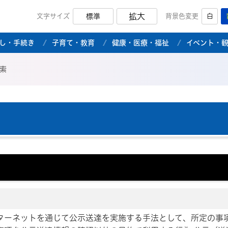
拡大
文字サイズ
標準
背景色変更
白
市公式ホームページ
し・手続き
子育て・教育
健康・医療・福祉
イベント・
索
ンターネットを通じて公示送達を実施する手法として、所定の事