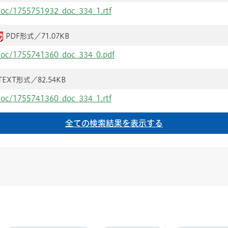
/doc/1755751932_doc_334_1.rtf
PDF形式／71.07KB
/doc/1755741360_doc_334_0.pdf
TEXT形式／82.54KB
/doc/1755741360_doc_334_1.rtf