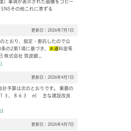
送達）事項が表示された画像をコピー
SNSその他これに準ずる
更新日：2026年7月1日
記のとおり、指定・委託したので公
3条の2第1項に基づき、
水道
料金等
式会社 筑波銀...
l
更新日：2026年4月1日
会計予算は次のとおりです。 業務の
 １３，８６３ ㎥ 主な建設改良
ml
更新日：2026年4月7日