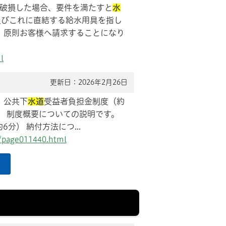
破損した場合、要件を満たすと
水
及びこれに直結する給水用具を指し
、原則お客様へ請求することになり
l
更新日：2026年2月26日
 公共下
水道
受益者負担金制度（約
） 制度概要についての説明です。
） 納付方法につ...
n/page011440.html