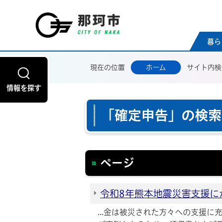
那珂
暮ら
現在の位置
ホーム
サイト内検
情報を探す
「確定申告」の検索
ページ
令和8年熊本地震災害支援に
...金は被災された方々への支援