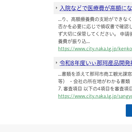
入院などで医療費が高額に
...り、高額療養費の支給ができ
否かを必要に応じで領収書で確認
ず大切に保管してください。 申請
養費が振り込...
https://www.city.naka.lg.jp/ke
令和8年度いぃ那珂産品開発
...書類を添えて那珂市商工観光
等） ・会社の所在地がわかる書類
7. 審査項目 以下の4項目を審査項目
https://www.city.naka.lg.jp/san