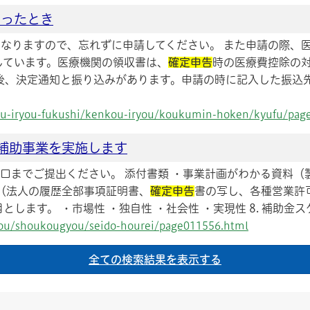
なったとき
なくなりますので、忘れずに申請してください。 また申請の際、
しています。医療機関の領収書は、
確定申告
時の医療費控除の
後、決定通知と振り込みがあります。申請の時に記入した振込
nkou-iryou-fukushi/kenkou-iryou/koukumin-hoken/kyufu/pag
補助事業を実施します
課窓口までご提出ください。 添付書類 ・事業計画がわかる資料
（法人の履歴全部事項証明書、
確定申告
書の写し、各種営業許可
とします。 ・市場性 ・独自性 ・社会性 ・実現性 8. 補助金スケ
gyou/shoukougyou/seido-hourei/page011556.html