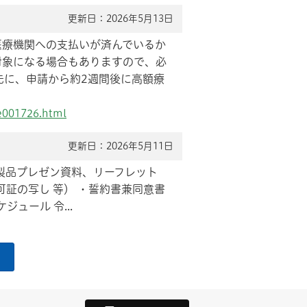
更新日：2026年5月13日
医療機関への支払いが済んでいるか
対象になる場合もありますので、必
先に、申請から約2週間後に高額療
e001726.html
更新日：2026年5月11日
（製品プレゼン資料、リーフレット
証の写し 等） ・誓約書兼同意書
ジュール 令...