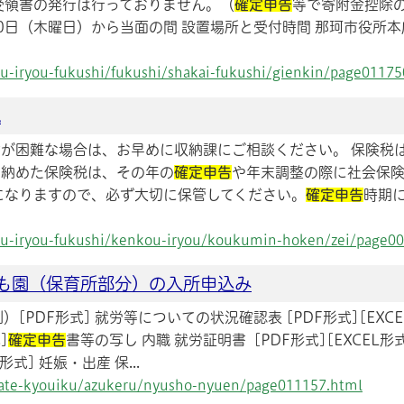
受領書の発行は行っておりません。（
確定申告
等で寄附金控除
月30日（木曜日）から当面の間 設置場所と受付時間 那珂市役所
kou-iryou-fukushi/fukushi/shakai-fukushi/gienkin/page01175
税
納付が困難な場合は、お早めに収納課にご相談ください。 保険
間に納めた保険税は、その年の
確定申告
や年末調整の際に社会保
になりますので、必ず大切に保管してください。
確定申告
時期
kou-iryou-fukushi/kenkou-iryou/koukumin-hoken/zei/page0
も園（保育所部分）の入所申込み
載例）[PDF形式] 就労等についての状況確認表 [PDF形式][E
]
確定申告
書等の写し 内職 就労証明書 [PDF形式][EXCEL
式] 妊娠・出産 保...
odate-kyouiku/azukeru/nyusho-nyuen/page011157.html