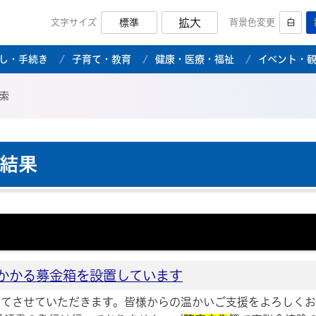
拡大
文字サイズ
標準
背景色変更
白
市公式ホームページ
し・手続き
子育て・教育
健康・医療・福祉
イベント・
索
結果
かかる募金箱を設置しています
に充てさせていただきます。皆様からの温かいご支援をよろしく