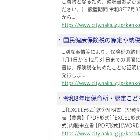
ご寄附となるため、領収書および
ださい。） 設置期間 令和8年7
から...
https://www.city.naka.lg.jp/ken
国民健康保険税の算定や納
...別な事情等により、保険税の
1月1日から12月31日までの期
書は、保険税を納めたことの証明
発行しま...
https://www.city.naka.lg.jp/ken
令和8年度保育所・認定こど
...[EXCEL形式]就労証明書（記
表【農業】[PDF形式][EXCEL形式
式]内職申立書 [PDF形式][WORD形
https://www.city.naka.lg.jp/kos