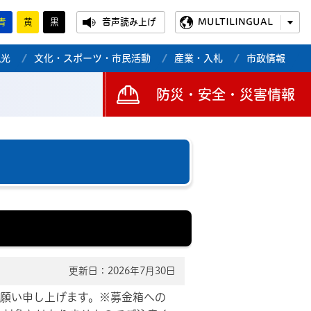
青
黄
黒
音声読み上げ
MULTILINGUAL
観光
文化・スポーツ・市民活動
産業・入札
市政情報
防災・安全・災害情報
更新日：2026年7月30日
お願い申し上げます。※募金箱への