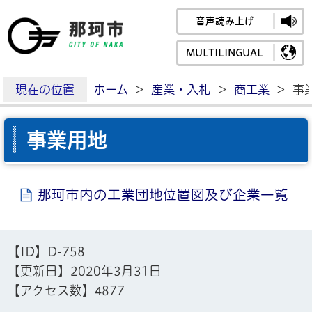
音声読み上げ
那珂市公式ホームペ
MULTILINGUAL
現在の位置
ホーム
>
産業・入札
>
商工業
>
事
事業用地
那珂市内の工業団地位置図及び企業一覧
【ID】
D-758
【更新日】
2020年3月31日
【アクセス数】
4877