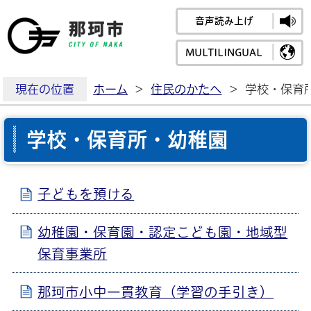
音声読み上げ
那珂市公式ホームペ
MULTILINGUAL
現在の位置
ホーム
>
住民のかたへ
>
学校・保育
学校・保育所・幼稚園
子どもを預ける
幼稚園・保育園・認定こども園・地域型
保育事業所
那珂市小中一貫教育（学習の手引き）