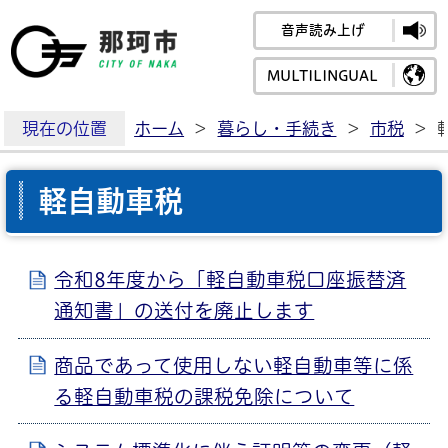
音声読み上げ
那珂市公式ホームペ
MULTILINGUAL
現在の位置
ホーム
>
暮らし・手続き
>
市税
>
軽自動車税
令和8年度から「軽自動車税口座振替済
通知書」の送付を廃止します
商品であって使用しない軽自動車等に係
る軽自動車税の課税免除について