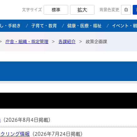
拡大
文字サイズ
標準
背景色変更
白
市公式ホームページ
し・手続き
子育て・教育
健康・医療・福祉
イベント・
>
庁舎・組織・指定管理
>
各課紹介
>
政策企画課
内
（2026年8月4日掲載）
イクリング情報
（2026年7月24日掲載）