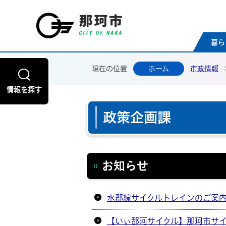
那珂
暮ら
現在の位置
ホーム
市政情報
情報を探す
政策企画課
お知らせ
水郡線サイクルトレインのご案
【いぃ那珂サイクル】那珂市サ