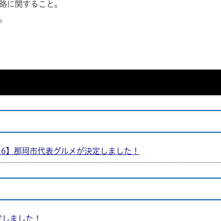
略に関すること。
。
26】那珂市代表グルメが決定しました！
定しました！