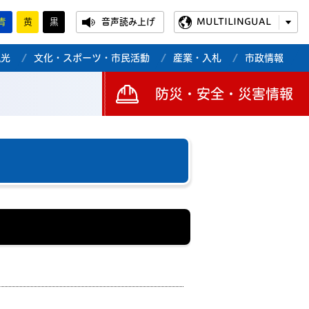
青
黄
黒
音声読み上げ
MULTILINGUAL
観光
文化・スポーツ・市民活動
産業・入札
市政情報
防災・安全・災害情報