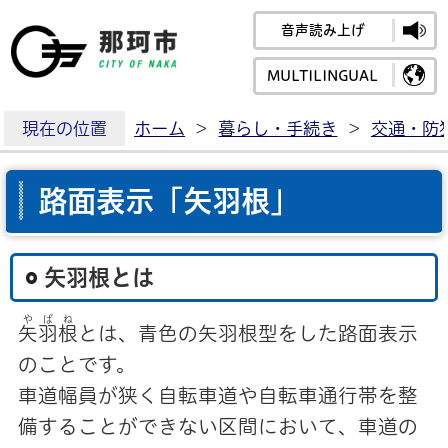
音声読み上げ
那珂市公式ホームペ
MULTILINGUAL
現在の位置
ホーム
>
暮らし・手続き
>
交通・防
路面表示「矢羽根」
矢羽根とは
やばね
矢羽根
とは、青色の矢羽根型をした路面表示
のことです。
車道幅員が狭く自転車道や自転車通行帯を整
備することができない区間において、車道の