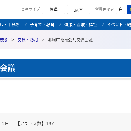
拡大
文字サイズ
標準
背景色変更
白
市公式ホームページ
し・手続き
子育て・教育
健康・医療・福祉
イベント・
続き
>
交通・防犯
>
那珂市地域公共交通会議
会議
月2日
【アクセス数】
197