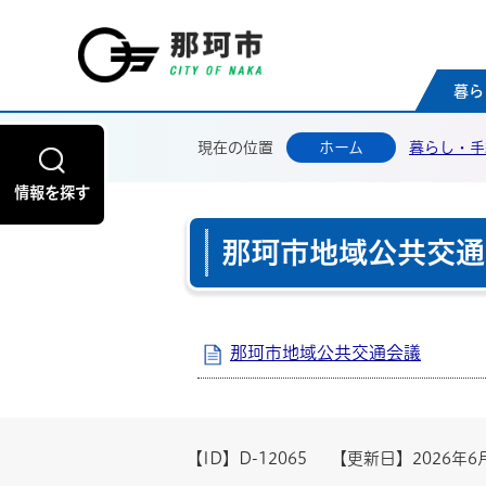
那珂
暮ら
現在の位置
ホーム
暮らし・手
情報を探す
那珂市地域公共交通
那珂市地域公共交通会議
【ID】
D-12065
【更新日】
2026年6