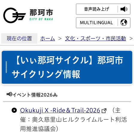
音声読み上げ
那珂市公式ホームペ
MULTILINGUAL
現在の位置
ホーム
>
文化・スポーツ・市民活動
>
【いぃ那珂サイクル】那珂市
サイクリング情報
📢
イベント情報
2026🚴
Okukuji X -Ride＆Trail-2026
（主
催：奥久慈里山ヒルクライムルート利活
用推進協議会）