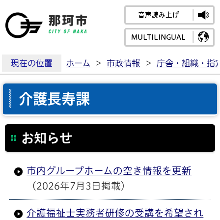
音声読み上げ
那珂市公式ホームペ
MULTILINGUAL
現在の位置
ホーム
>
市政情報
>
庁舎・組織・指
介護長寿課
お知らせ
市内グループホームの空き情報を更新
（2026年7月3日掲載）
介護福祉士実務者研修の受講を希望され