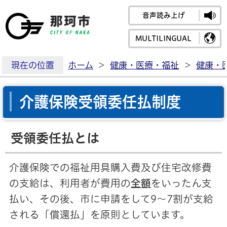
音声読み上げ
那珂市公式ホームペ
MULTILINGUAL
現在の位置
ホーム
>
健康・医療・福祉
>
健康・
介護保険受領委任払制度
受領委任払とは
介護保険での福祉用具購入費及び住宅改修費
の支給は、利用者が費用の
全額
をいったん支
払い、その後、市に申請をして9～7割が支給
される「償還払」を原則としています。