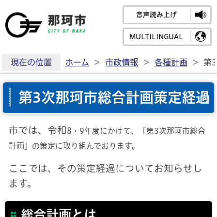
音声読み上げ
那珂市公式ホームペ
MULTILINGUAL
現在の位置
ホーム
>
市政情報
>
各種計画
>
第
第3次那珂市総合計画策定経過
市では、令和
8
・
9年度にかけて、「第3次那珂市総合
計画」の策定に取り組んでおります。
ここでは、その策定経過についてお知らせし
ます。
総合計画とは