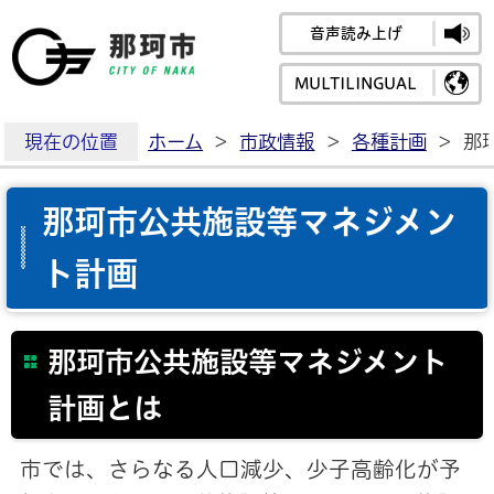
音声読み上げ
那珂市公式ホームペ
MULTILINGUAL
現在の位置
ホーム
>
市政情報
>
各種計画
>
那
那珂市公共施設等マネジメン
ト計画
那珂市公共施設等マネジメント
計画とは
市では、さらなる人口減少、少子高齢化が予