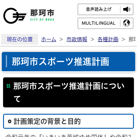
音声読み上げ
那珂市公式ホームペ
MULTILINGUAL
現在の位置
ホーム
>
市政情報
>
各種計画
>
那
那珂市スポーツ推進計画
那珂市スポーツ推進計画につい
て
計画策定の背景と目的