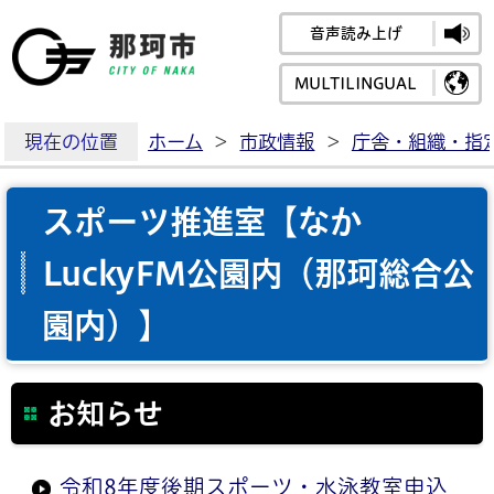
音声読み上げ
那珂市公式ホームペ
MULTILINGUAL
現在の位置
ホーム
>
市政情報
>
庁舎・組織・指
スポーツ推進室【なか
LuckyFM公園内（那珂総合公
園内）】
お知らせ
令和8年度後期スポーツ・水泳教室申込