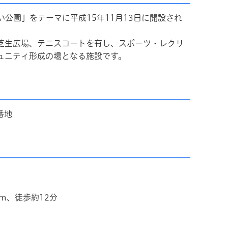
公園」をテーマに平成15年11月13日に開設され
芝生広場、テニスコートを有し、スポーツ・レクリ
ュニティ形成の場となる施設です。
番地
m、徒歩約12分