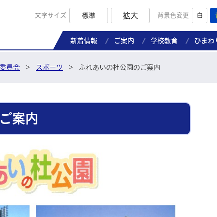
拡大
文字サイズ
標準
背景色変更
白
那珂市教育委員会ホームページ
新着情報
ご案内
学校教育
ひまわ
委員会
>
スポーツ
>
ふれあいの杜公園のご案内
ご案内