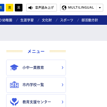
青
黄
黒
音声読み上げ
MULTILINGUAL
り幼稚園
生涯学習
文化財
スポーツ
部活動方針
メニュー
小中一貫教育
市内学校一覧
教育支援センター