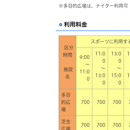
※多目的広場は、ナイター利用可（1
利用料金
スポーツに利用す
区分
11:0
13:0
1
時間
9:00
0
0
～
～
～
施設
11:0
13:0
15:0
1
名
0
0
0
多目
的広
700
700
700
場
芝生
700
700
700
広場