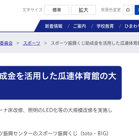
拡大
文字サイズ
標準
背景色変更
白
那珂市教育委員会ホームページ
新着情報
ご案内
学校教育
ひまわ
委員会
>
スポーツ
>
スポーツ振興くじ助成金を活用した瓜連体育
成金を活用した瓜連体育館の大
ーナ床改修、照明のLED化等の大規模改修を実施し
振興センターのスポーツ振興くじ（toto・BIG）