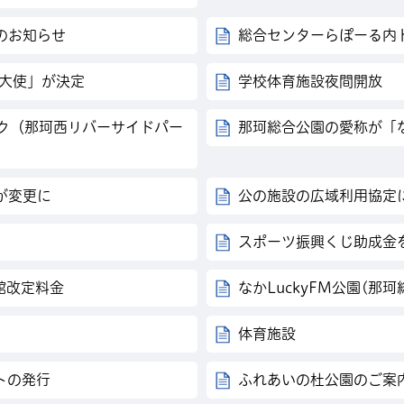
のお知らせ
総合センターらぽーる内
R大使」が決定
学校体育施設夜間開放
パーク（那珂西リバーサイドパー
那珂総合公園の愛称が「な
が変更に
公の施設の広域利用協定
スポーツ振興くじ助成金
館改定料金
なかLuckyFM公園(那珂
体育施設
トの発行
ふれあいの杜公園のご案