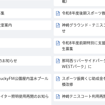
載)
募集
令和8年度後期スポーツ
教室案内
神崎グラウンド・テニス
せ
令和8年度前期特別に支
生募集
のお知らせ
那珂西リバーサイドパーク
WESTパーク」に
LuckyFM公園屋内温水プール
スポーツ振興くじ助成金
模改修
場ナイター照明使用再開のお知ら
神崎テニスコート利用再