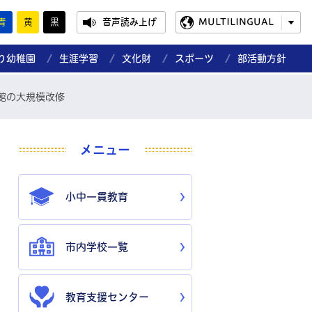
青
黄
黒
音声読み上げ
MULTILINGUAL
り幼稚園
生涯学習
文化財
スポーツ
部活動方針
館の大規模改修
メニュー
小中一貫教育
市内学校一覧
教育支援センター