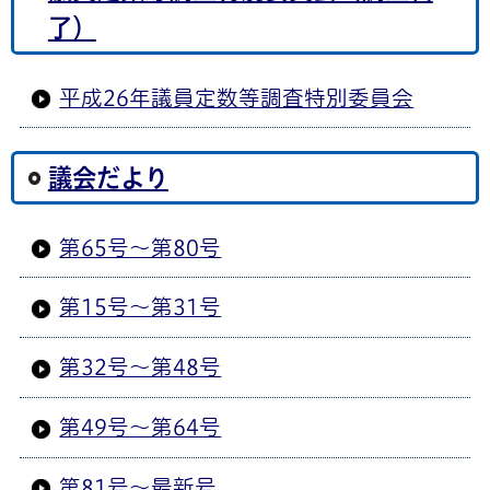
了）
平成26年議員定数等調査特別委員会
議会だより
第65号～第80号
第15号～第31号
第32号～第48号
第49号～第64号
第81号～最新号