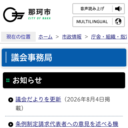
音声読み上げ
那珂市公式ホームペ
MULTILINGUAL
現在の位置
ホーム
>
市政情報
>
庁舎・組織・指
議会事務局
お知らせ
議会だよりを更新
（2026年8月4日掲
載）
条例制定請求代表者への意見を述べる機