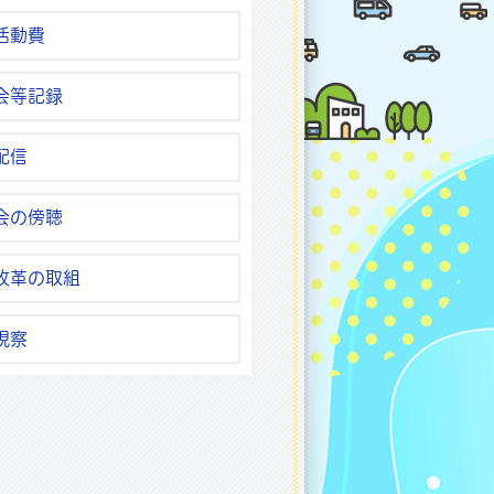
活動費
会等記録
配信
会の傍聴
改革の取組
視察