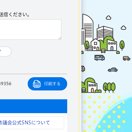
送信ください。
39356
印刷する
市議会公式SNSについて