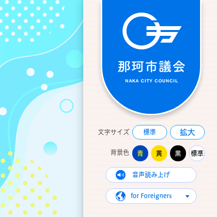
拡大
文字サイズ
標準
背景色
青
黄
黒
標準
音声読み上げ
for Foreigners