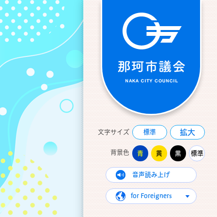
拡大
文字サイズ
標準
背景色
青
黄
黒
標準
音声読み上げ
for Foreigners