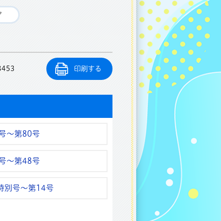
8453
印刷する
5号～第80号
2号～第48号
特別号～第14号