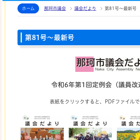
那珂市議会ホームページ
ホーム
那珂市議会
議会だより
第81号～最新号
第81号～最新号
令和6年第1回定例会（議員改
表紙をクリックすると、PDFファイル