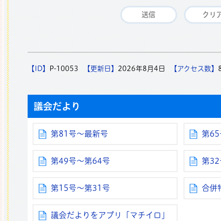
【ID】
P-10053
【更新日】
2026年8月4日
【アクセス数】
議会だより
第81号～最新号
第6
第49号～第64号
第3
第15号～第31号
合併
議会だよりをアプリ「マチイロ」