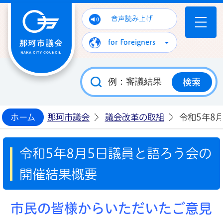
那珂市議会ホームページ
音声読み上げ
for Foreigners
ホーム
那珂市議会
議会改革の取組
令和5年8
令和5年8月5日議員と語ろう会の
開催結果概要
市民の皆様からいただいたご意見