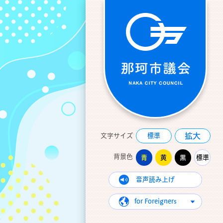
拡大
文字サイズ
標準
背景色
青
黄
黒
標準
音声読み上げ
for Foreigners