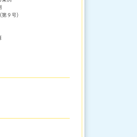
例
（第９号）
算