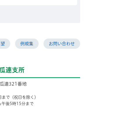
要望
例規集
お問い合わせ
瓜連支所
市瓜連321番地
日まで（祝日を除く）
ら午後5時15分まで