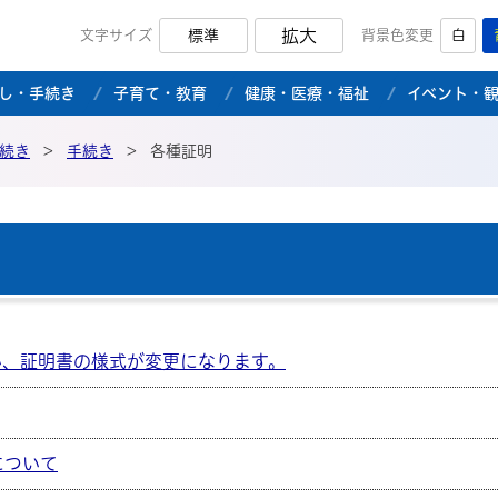
拡大
文字サイズ
標準
背景色変更
白
市公式ホームページ
し・手続き
子育て・教育
健康・医療・福祉
イベント・
続き
>
手続き
>
各種証明
い、証明書の様式が変更になります。
について