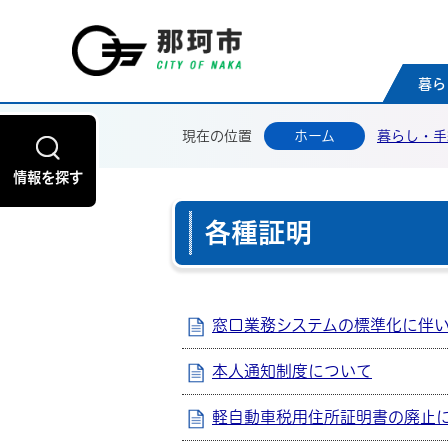
那珂
暮ら
現在の位置
ホーム
暮らし・手
情報を探す
各種証明
窓口業務システムの標準化に伴
本人通知制度について
軽自動車税用住所証明書の廃止