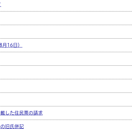
て
8月16日）
記載した住民票の請求
への旧氏併記