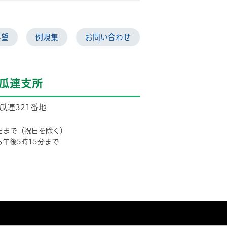
要望
例規集
お問い合わせ
瓜連支所
市瓜連321番地
日まで（祝日を除く）
ら午後5時15分まで