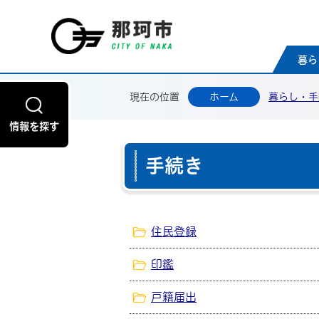
那珂
暮ら
現在の位置
ホーム
暮らし・手
情報を探す
手続き
住民登録
印鑑
戸籍届出