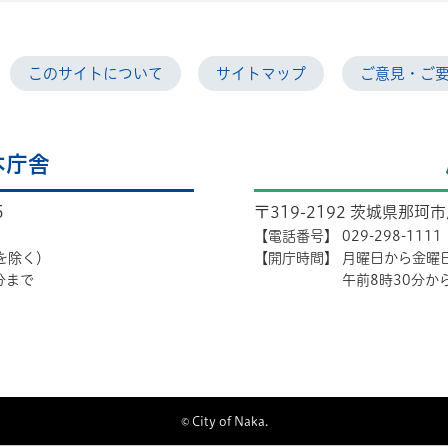
このサイトについて
サイトマップ
ご意見・ご
本庁舎
5
〒319-2192 茨城県那珂
【電話番号】
029-298-1111
を除く）
【開庁時間】
月曜日から金曜
分まで
午前8時30分か
© City of Naka.