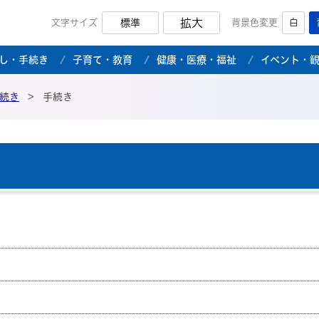
拡大
文字サイズ
標準
背景色変更
白
市公式ホームページ
し・手続き
子育て・教育
健康・医療・福祉
イベント・
続き
>
手続き