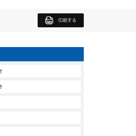
印刷する
せ
物