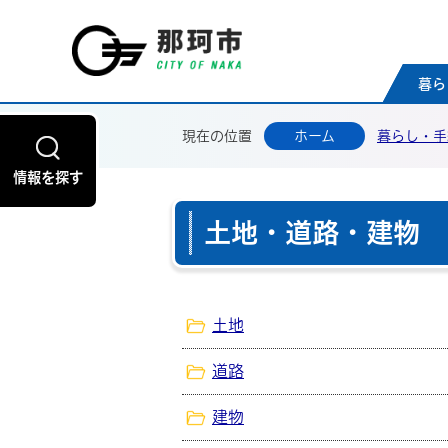
那珂
暮ら
現在の位置
ホーム
暮らし・手
情報を探す
土地・道路・建物
土地
道路
建物