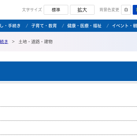
拡大
文字サイズ
標準
背景色変更
白
市公式ホームページ
し・手続き
子育て・教育
健康・医療・福祉
イベント・
続き
>
土地・道路・建物