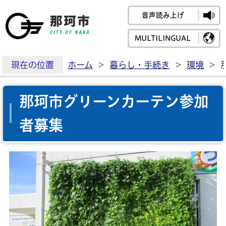
音声読み上げ
那珂市公式ホームペ
MULTILINGUAL
現在の位置
ホーム
>
暮らし・手続き
>
環境
>
那珂市グリーンカーテン参加
者募集