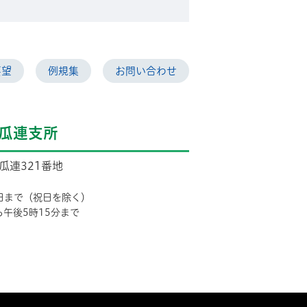
要望
例規集
お問い合わせ
瓜連支所
市瓜連321番地
日まで（祝日を除く）
ら午後5時15分まで