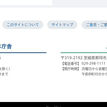
このサイトについて
サイトマップ
ご意見・ご
本庁舎
5
〒319-2192 茨城県那珂
【電話番号】
029-298-1111
を除く）
【開庁時間】
月曜日から金曜
分まで
午前8時30分か