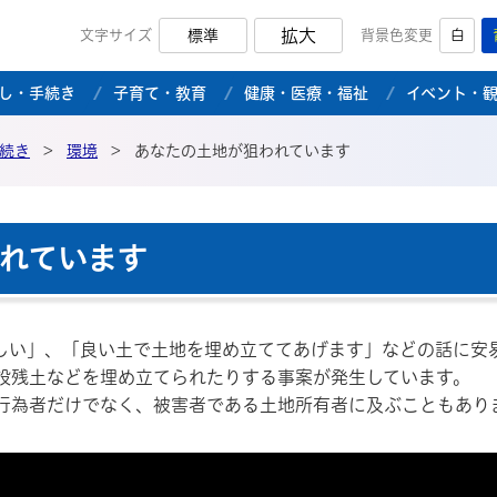
拡大
文字サイズ
標準
背景色変更
白
市公式ホームページ
し・手続き
子育て・教育
健康・医療・福祉
イベント・
続き
>
環境
>
あなたの土地が狙われています
れています
しい」、「良い土で土地を埋め立ててあげます」などの話に安
設残土などを埋め立てられたりする事案が発生しています。
行為者だけでなく、被害者である土地所有者に及ぶこともあり