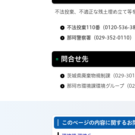
不法投棄、不適正な残土埋め立て等
不法投棄110番（0120-536-3
那珂警察署（029-352-0110）
問合せ先
茨城県廃棄物規制課
（029-30
那珂市環境課環境グループ（
02
このページの内容に関するお