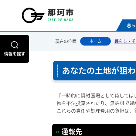
那珂
暮ら
現在の位置
ホーム
暮らし・手
情報を探す
あなたの土地が狙わ
「一時的に資材置場として貸してほ
物を不法投棄されたり、無許可で建
これらの責任や処理費用の負担は、
通報先