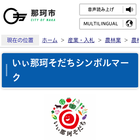
音声読み上げ
那珂市公式ホームペ
MULTILINGUAL
現在の位置
ホーム
>
産業・入札
>
農林業
>
農
いぃ那珂そだちシンボルマー
ク