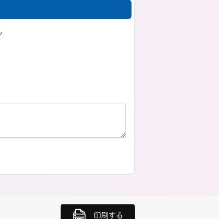
。
印刷する