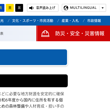
青
黄
黒
音声読み上げ
MULTILINGUAL
観光
文化・スポーツ・市民活動
産業・入札
市政情報
防災・安全・災害情報
表
などに必要な地方財源を安定的に確保
令和6年度から国内に住所を有する個
ための森林整備や
人材育成・担い手の