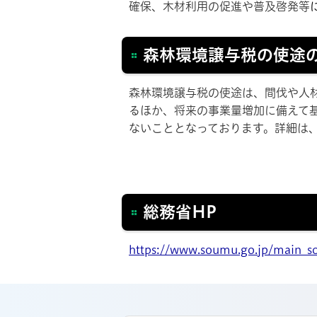
確保、木材利用の促進や普及啓発等
森林環境譲与税の使途
森林環境譲与税の使途は、間伐や人
るほか、将来の事業量増加に備えて
ないこととなっております。詳細は
総務省HP
https://www.soumu.go.jp/main_sos