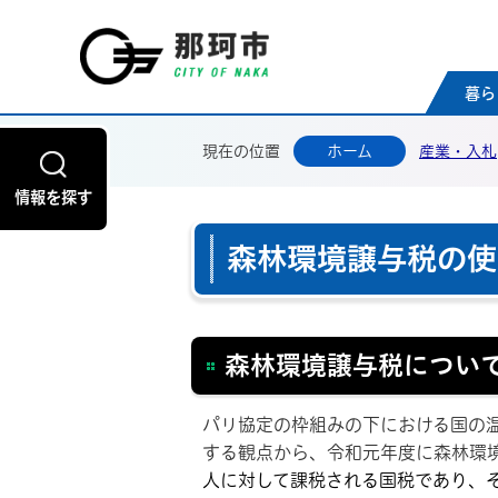
那珂
暮ら
現在の位置
ホーム
産業・入札
情報を探す
森林環境譲与税の使
森林環境譲与税につい
パリ協定の枠組みの下における国の
する観点から、令和元年度に森林環
人に対して課税される国税であり、