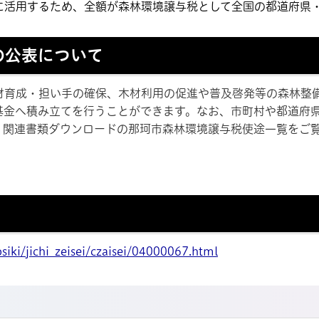
に活用するため、全額が森林環境譲与税として全国の都道府県
の公表について
材育成・担い手の確保、木材利用の促進や普及啓発等の森林整
基金へ積み立てを行うことができます。なお、市町村や都道府
、関連書類ダウンロードの那珂市森林環境譲与税使途一覧をご
iki/jichi_zeisei/czaisei/04000067.html