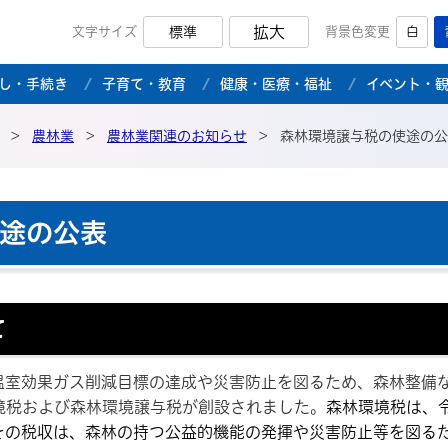
拡大
文字サイズ
標準
背景色変更
白
市公式ホームページ
し・手続き
子育て・教育
健康・医療・福祉
イベント・
>
農林業
>
農林業関連のお知らせ
>
森林環境譲与税の使途の公
途の公表
て
温室効果ガス削減目標の達成や災害防止を図るため、森林整備
境税および森林環境譲与税が創設されました。
森林環境税は、
その税収は、森林の持つ公益的機能の発揮や災害防止等を図る