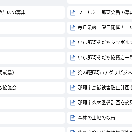
参加店の募集
フェルミエ那珂会員の募
毎月最終土曜日開催！「
いぃ那珂そだちシンボル
いぃ那珂そだち協賛店一
規就農）
第2期那珂市アグリビジ
も協議会
那珂市鳥獣被害防止計画
）
那珂市森林整備計画を変
森林の土地の取得