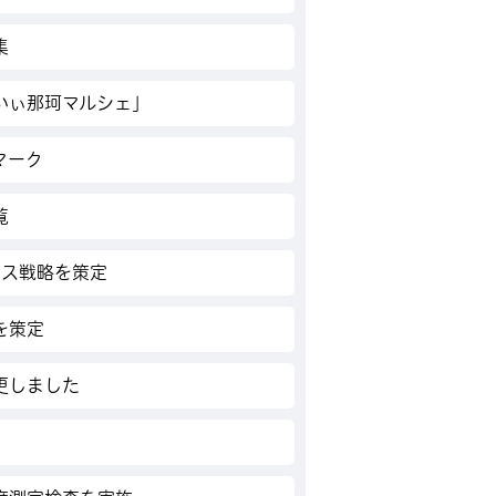
集
いぃ那珂マルシェ」
マーク
覧
ネス戦略を策定
を策定
更しました