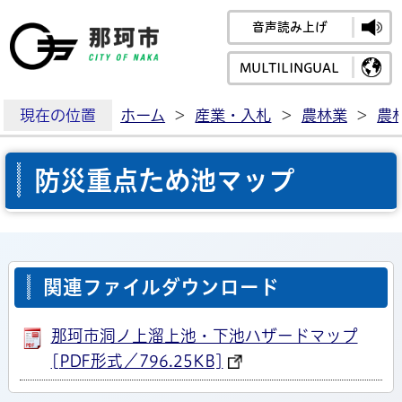
音声読み上げ
那珂市公式ホームペ
MULTILINGUAL
現在の位置
ホーム
>
産業・入札
>
農林業
>
農
防災重点ため池マップ
関連ファイルダウンロード
那珂市洞ノ上溜上池・下池ハザードマップ
[PDF形式／796.25KB]