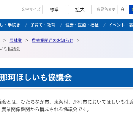
拡大
文字サイズ
標準
背景色変更
白
市公式ホームページ
し・手続き
子育て・教育
健康・医療・福祉
イベント・
>
農林業
>
農林業関連のお知らせ
>
いも協議会
那珂ほしいも協議会
議会とは、ひたちなか市、東海村、那珂市においてほしいも生
、農業関係機関から構成される協議会です。