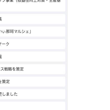
ップ事業（収益性向上対策・生産基
集
いぃ那珂マルシェ」
マーク
覧
ネス戦略を策定
を策定
更しました