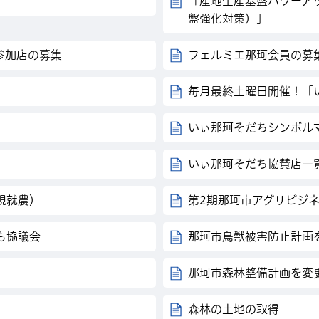
「産地生産基盤パワーア
盤強化対策）」
参加店の募集
フェルミエ那珂会員の募
毎月最終土曜日開催！「
いぃ那珂そだちシンボル
いぃ那珂そだち協賛店一
規就農）
第2期那珂市アグリビジ
も協議会
那珂市鳥獣被害防止計画
）
那珂市森林整備計画を変
森林の土地の取得