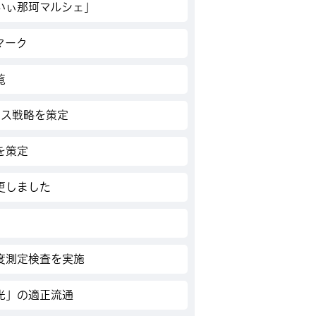
いぃ那珂マルシェ」
マーク
覧
ネス戦略を策定
を策定
更しました
度測定検査を実施
光」の適正流通