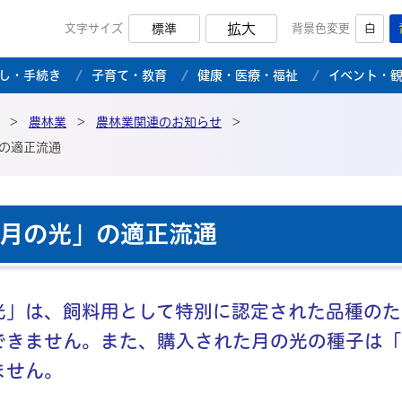
拡大
文字サイズ
標準
背景色変更
白
市公式ホームページ
し・手続き
子育て・教育
健康・医療・福祉
イベント・
>
農林業
>
農林業関連のお知らせ
>
の適正流通
月の光」の適正流通
」は、飼料用として特別に認定された品種のた
できません。また、購入された月の光の種子は「
ません。