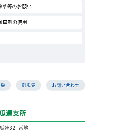
除草等のお願い
除草剤の使用
要望
例規集
お問い合わせ
瓜連支所
市瓜連321番地