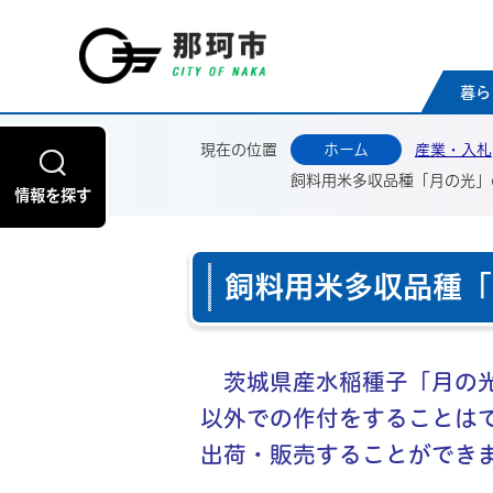
那珂
暮ら
現在の位置
ホーム
産業・入札
飼料用米多収品種「月の光」
情報を探す
飼料用米多収品種「
茨城県産水稲種子「月の光
以外での作付をすることは
出荷・販売することができ