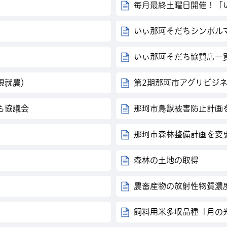
毎月最終土曜日開催！「
いぃ那珂そだちシンボル
いぃ那珂そだち協賛店一
規就農）
第2期那珂市アグリビジ
も協議会
那珂市鳥獣被害防止計画
）
那珂市森林整備計画を変
森林の土地の取得
農畜産物の放射性物質濃
飼料用米多収品種「月の