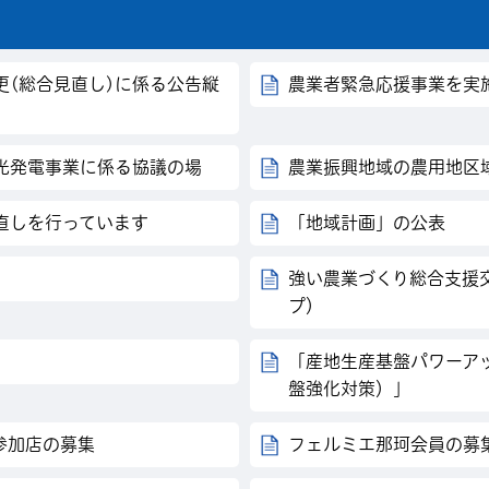
更(総合見直し)に係る公告縦
農業者緊急応援事業を実
光発電事業に係る協議の場
農業振興地域の農用地区
直しを行っています
「地域計画」の公表
強い農業づくり総合支援
プ）
「産地生産基盤パワーア
盤強化対策）」
参加店の募集
フェルミエ那珂会員の募