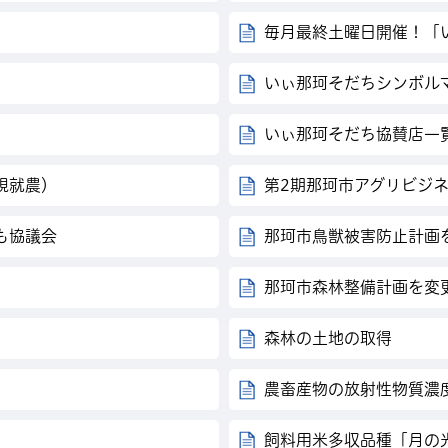
毎月最終土曜日開催！「
いぃ那珂そだちシンボル
いぃ那珂そだち協賛店一
規就農）
第2期那珂市アグリビジ
も協議会
那珂市鳥獣被害防止計画
）
那珂市森林整備計画を変
森林の土地の取得
農畜産物の放射性物質濃
飼料用米多収品種「月の