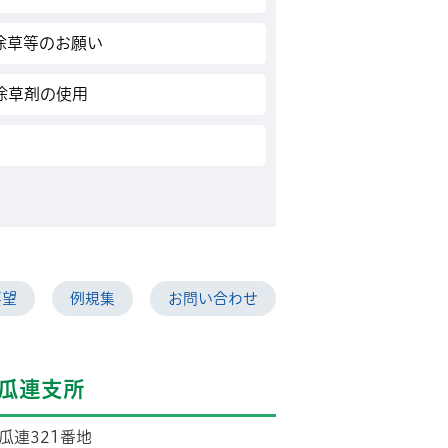
除草等のお願い
除草剤の使用
要望
例規集
お問い合わせ
瓜連支所
市瓜連321番地