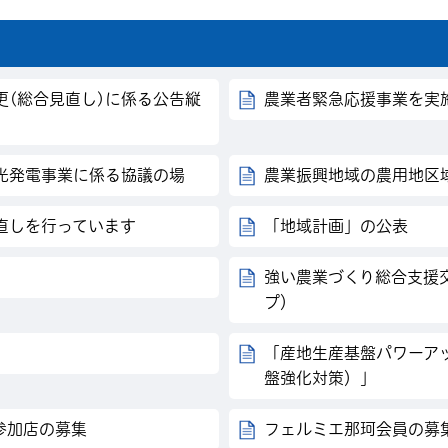
更(総合見直し)に係る公告縦
農業者緊急応援事業を実
光発電事業に係る協議の場
農業振興地域の農用地区
直しを行っています
「地域計画」の公表
強い農業づくり総合支援
プ）
「産地生産基盤パワーア
盤強化対策）」
参加店の募集
フェルミエ那珂会員の募