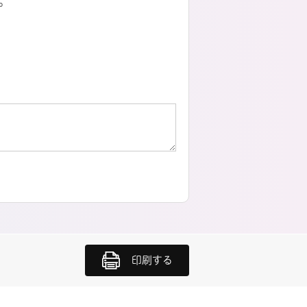
。
印刷する