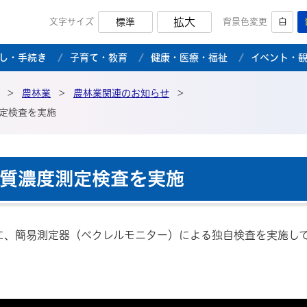
拡大
文字サイズ
標準
背景色変更
白
市公式ホームページ
し・手続き
子育て・教育
健康・医療・福祉
イベント・
>
農林業
>
農林業関連のお知らせ
>
定検査を実施
質濃度測定検査を実施
、簡易測定器（ベクレルモニター）による独自検査を実施し