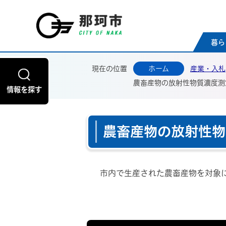
那珂
暮ら
現在の位置
ホーム
産業・入札
農畜産物の放射性物質濃度測
情報を探す
農畜産物の放射性物
市内で生産された農畜産物を対象に