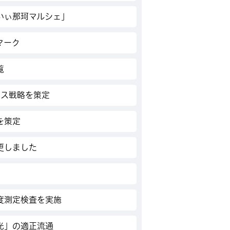
いぃ那珂マルシェ」
マーク
覧
ネス戦略を策定
を策定
更しました
度測定検査を実施
光」の適正流通