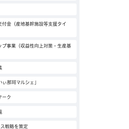
交付金（産地基幹施設等支援タイ
ップ事業（収益性向上対策・生産基
集
いぃ那珂マルシェ」
マーク
覧
ネス戦略を策定