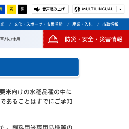
青
黄
黒
音声読み上げ
MULTILINGUAL
観光
文化・スポーツ・市民活動
産業・入札
市政情報
防災・安全・災害情報
草剤の使用
要米向けの水稲品種の中に
であることはすでにご承知
た。飼料用米専用品種等の