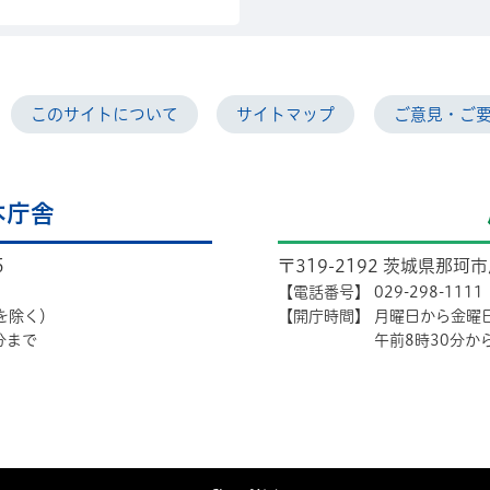
このサイトについて
サイトマップ
ご意見・ご
本庁舎
5
〒319-2192 茨城県那珂
【電話番号】
029-298-1111
を除く）
【開庁時間】
月曜日から金曜
分まで
午前8時30分か