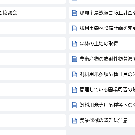
も協議会
那珂市鳥獣被害防止計画
）
那珂市森林整備計画を変
森林の土地の取得
農畜産物の放射性物質濃
飼料用米多収品種「月の
管理している圃場周辺の
飼料用米専用品種等への
農業機械の盗難に注意