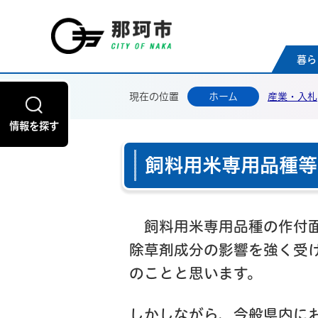
那珂
暮ら
現在の位置
ホーム
産業・入札
情報を探す
飼料用米専用品種等
飼料用米専用品種の作付面
除草剤成分の影響を強く受
のことと思います。
しかしながら、今般県内に