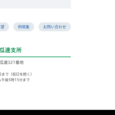
要望
例規集
お問い合わせ
瓜連支所
市瓜連321番地
日まで（祝日を除く）
ら午後5時15分まで