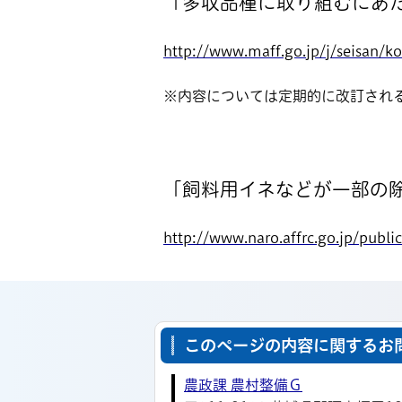
「多収品種に取り組むにあ
http://www.maff.go.jp/j/seisan/
※内容については定期的に改訂され
「飼料用イネなどが一部の
http://www.naro.affrc.go.jp/publi
このページの内容に関するお
農政課 農村整備Ｇ