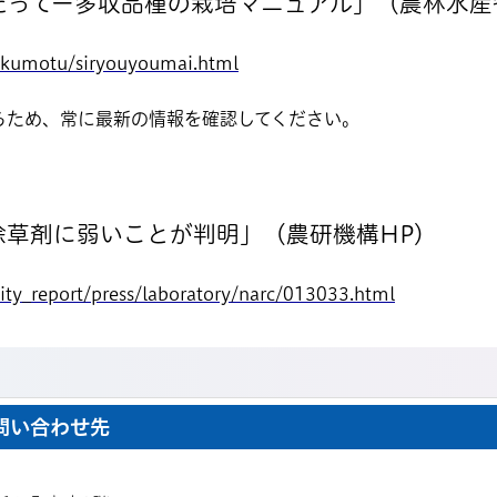
たってー多収品種の栽培マニュアル」（農林水産
kokumotu/siryouyoumai.html
るため、常に最新の情報を確認してください。
除草剤に弱いことが判明」（農研機構HP）
city_report/press/laboratory/narc/013033.html
問い合わせ先