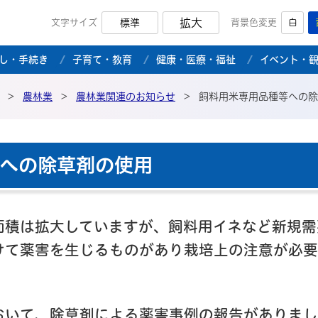
拡大
文字サイズ
標準
背景色変更
白
市公式ホームページ
し・手続き
子育て・教育
健康・医療・福祉
イベント・
>
農林業
>
農林業関連のお知らせ
>
飼料用米専用品種等への除
への除草剤の使用
積は拡大していますが、飼料用イネなど新規需
けて薬害を生じるものがあり栽培上の注意が必要
おいて、除草剤による薬害事例の報告がありまし