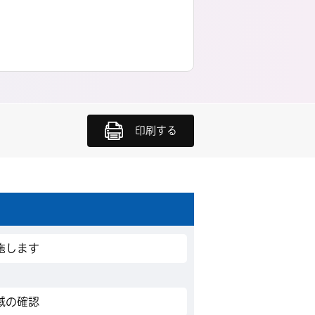
印刷する
施します
域の確認