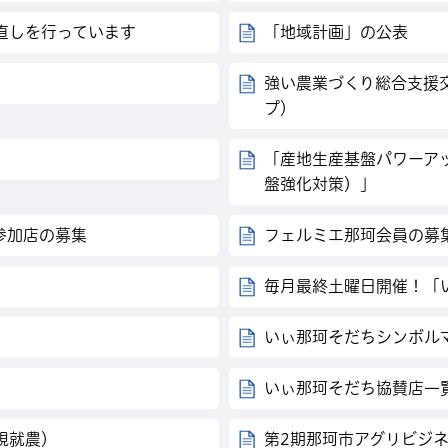
直しを行っています
「地域計画」の公表
強い農業づくり総合支援
プ）
「産地生産基盤パワーア
盤強化対策）」
参加店の募集
フェルミエ那珂会員の募
毎月最終土曜日開催！「
いぃ那珂そだちシンボル
いぃ那珂そだち協賛店一
規就農）
第2期那珂市アグリビジ