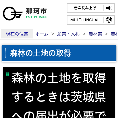
音声読み上げ
那珂市公式ホームペ
MULTILINGUAL
現在の位置
ホーム
>
産業・入札
>
農林業
>
農
森林の土地の取得
森林の土地を取得
するときは茨城県
への届出が必要で