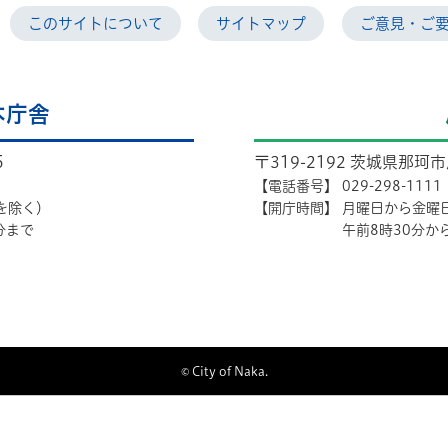
このサイトについて
サイトマップ
ご意見・ご
本庁舎
5
〒319-2192 茨城県那珂
【電話番号】
029-298-1111
を除く）
【開庁時間】
月曜日から金曜
分まで
午前8時30分か
© City of Naka.