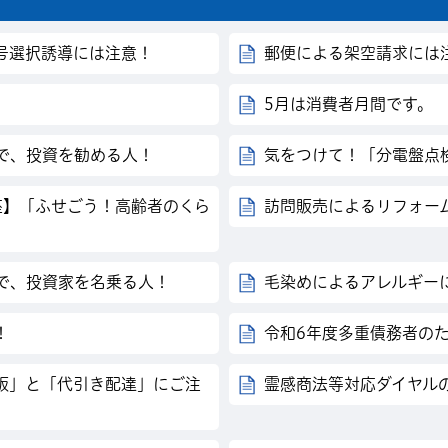
号選択誘導には注意！
郵便による架空請求には
5月は消費者月間です。
で、投資を勧める人！
気をつけて！「分電盤点
座】「ふせごう！高齢者のくら
訪問販売によるリフォー
トで、投資家を名乗る人！
毛染めによるアレルギー
！
令和6年度多重債務者の
販」と「代引き配達」にご注
霊感商法等対応ダイヤル