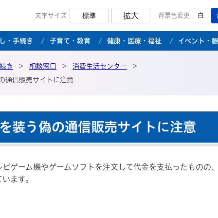
拡大
文字サイズ
標準
背景色変更
白
市公式ホームページ
し・手続き
子育て・教育
健康・医療・福祉
イベント・
続き
>
相談窓口
>
消費生活センター
>
の通信販売サイトに注意
を装う偽の通信販売サイトに注意
レビゲーム機やゲームソフトを注文して代金を支払ったものの
ています。