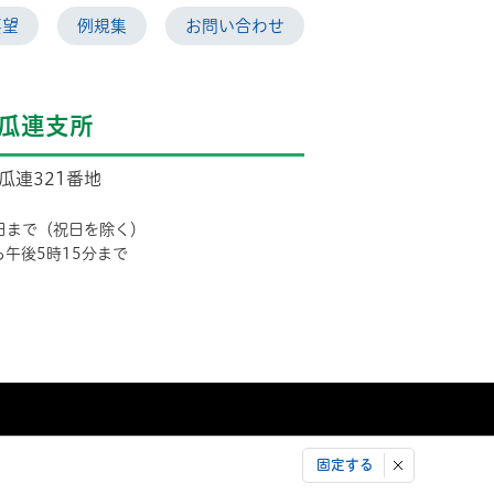
要望
例規集
お問い合わせ
瓜連支所
市瓜連321番地
日まで（祝日を除く）
ら午後5時15分まで
固定する