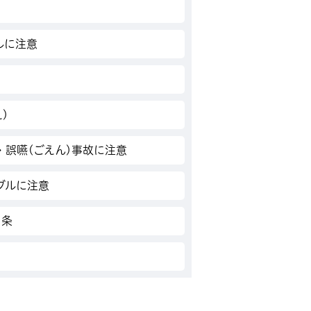
ルに注意
)
誤嚥(ごえん)事故に注意
ブルに注意
カ条