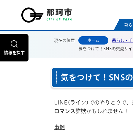
那珂
暮ら
現在の位置
ホーム
暮らし・手
気をつけて！SNSの交流サ
情報を探す
気をつけて！SNS
LINE(ライン)でのやりとりで
ロマンス詐欺
かもしれません！
事例