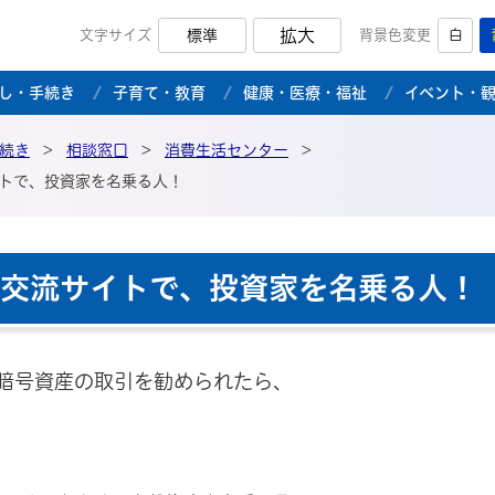
拡大
文字サイズ
標準
背景色変更
白
市公式ホームページ
し・手続き
子育て・教育
健康・医療・福祉
イベント・
続き
>
相談窓口
>
消費生活センター
>
イトで、投資家を名乗る人！
の交流サイトで、投資家を名乗る人！
、暗号資産の取引を勧められたら、