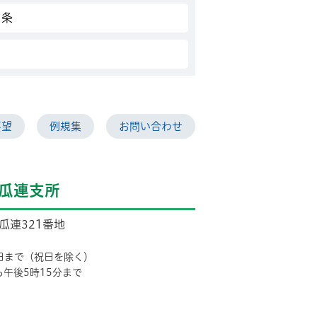
カ条
要望
例規集
お問い合わせ
瓜連支所
市瓜連321番地
日まで（祝日を除く）
ら午後5時15分まで