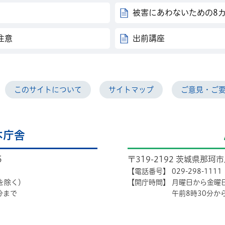
被害にあわないための8
注意
出前講座
このサイトについて
サイトマップ
ご意見・ご
本庁舎
5
〒319-2192 茨城県那珂
【電話番号】
029-298-1111
を除く）
【開庁時間】
月曜日から金曜
分まで
午前8時30分か