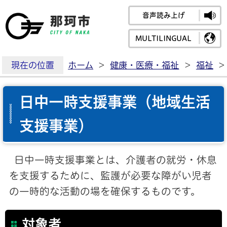
音声読み上げ
那珂市公式ホームペ
MULTILINGUAL
現在の位置
ホーム
>
健康・医療・福祉
>
福祉
>
日中一時支援事業（地域生活
支援事業）
日中一時支援事業とは、介護者の就労・休息
を支援するために、監護が必要な障がい児者
の一時的な活動の場を確保するものです。
対象者