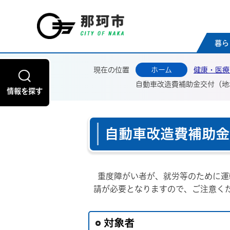
那珂
暮ら
現在の位置
ホーム
健康・医療
自動車改造費補助金交付（地
情報を探す
自動車改造費補助金
重度障がい者が、就労等のために運
請が必要となりますので、ご注意く
対象者