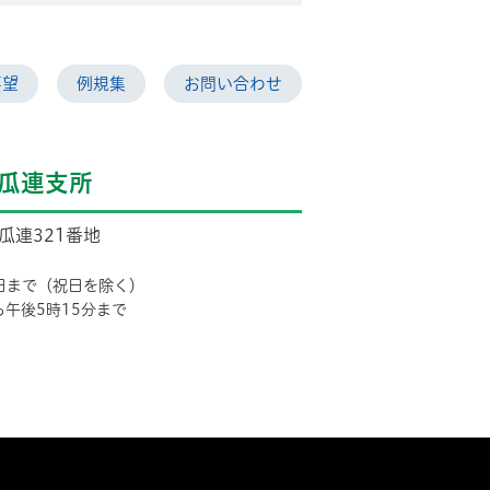
要望
例規集
お問い合わせ
瓜連支所
市瓜連321番地
日まで（祝日を除く）
ら午後5時15分まで