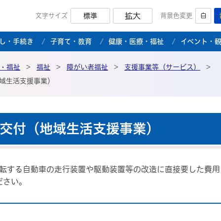
拡大
文字サイズ
標準
背景色変更
白
市公式ホームページ
し・手続き
子育て・教育
健康・医療・福祉
イベント・
・福祉
>
福祉
>
障がい者福祉
>
支援事業等（サービス）
>
域生活支援事業）
交付（地域生活支援事業）
転する自動車の走行装置や駆動装置等の改造に直接要した費用
ださい。