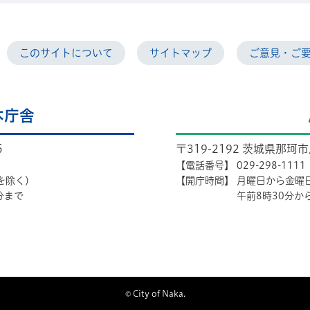
このサイトについて
サイトマップ
ご意見・ご
本庁舎
5
〒319-2192 茨城県那珂
【電話番号】
029-298-1111
を除く）
【開庁時間】
月曜日から金曜
分まで
午前8時30分か
© City of Naka.