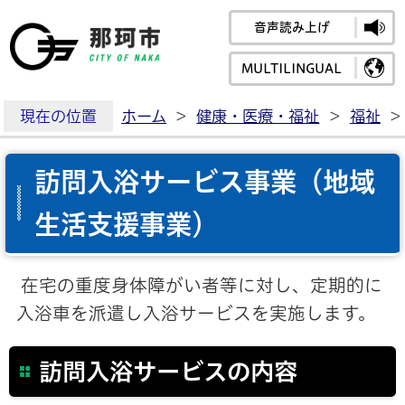
音声読み上げ
那珂市公式ホームペ
MULTILINGUAL
現在の位置
ホーム
>
健康・医療・福祉
>
福祉
>
訪問入浴サービス事業（地域
生活支援事業）
在宅の重度身体障がい者等に対し、定期的に
入浴車を派遣し入浴サービスを実施します。
訪問入浴サービスの内容