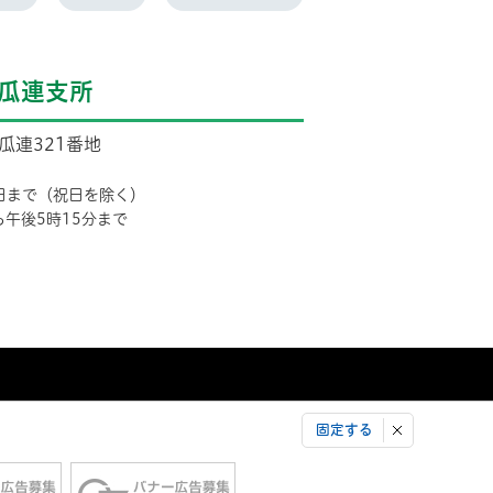
瓜連支所
市瓜連321番地
日まで（祝日を除く）
ら午後5時15分まで
固定する