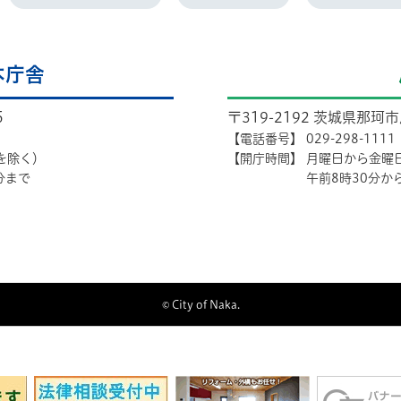
本庁舎
5
〒319-2192 茨城県那珂
【電話番号】
029-298-1111
を除く）
【開庁時間】
月曜日から金曜
分まで
午前8時30分か
© City of Naka.