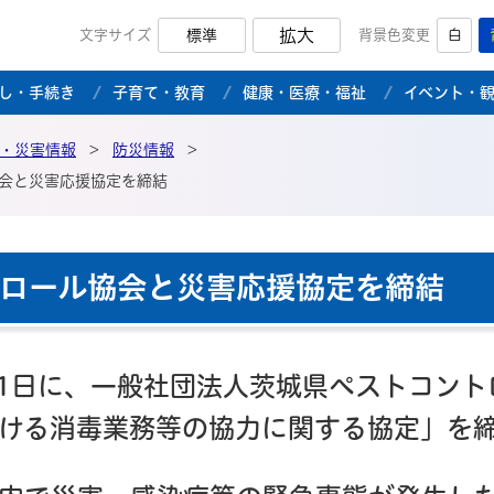
拡大
文字サイズ
標準
背景色変更
白
市公式ホームページ
し・手続き
子育て・教育
健康・医療・福祉
イベント・
・災害情報
>
防災情報
>
会と災害応援協定を締結
ロール協会と災害応援協定を締結
11日に、一般社団法人茨城県ペストコン
ける消毒業務等の協力に関する協定」を