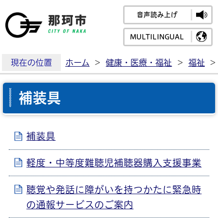
音声読み上げ
那珂市公式ホームペ
MULTILINGUAL
現在の位置
ホーム
>
健康・医療・福祉
>
福祉
>
補装具
補装具
軽度・中等度難聴児補聴器購入支援事業
聴覚や発話に障がいを持つかたに緊急時
の通報サービスのご案内