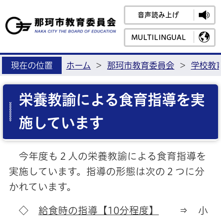
音声読み上げ
那珂市教育
MULTILINGUAL
現在の位置
ホーム
>
那珂市教育委員会
>
学校教
栄養教諭による食育指導を実
施しています
今年度も２人の栄養教諭による食育指導を
実施しています。指導の形態は次の２つに分
かれています。
◇
給食時の指導【10分程度】
⇒ 小