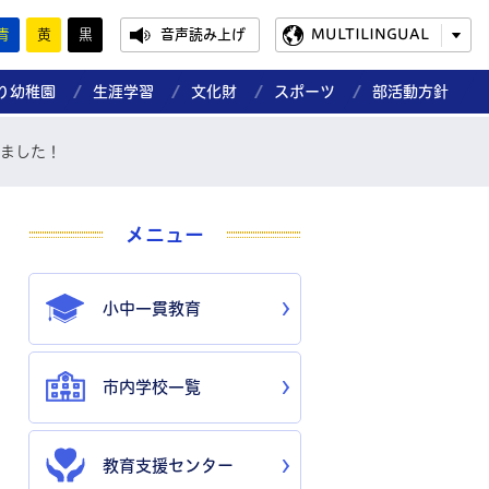
青
黄
黒
音声読み上げ
MULTILINGUAL
り幼稚園
生涯学習
文化財
スポーツ
部活動方針
ました！
メニュー
小中一貫教育
市内学校一覧
教育支援センター