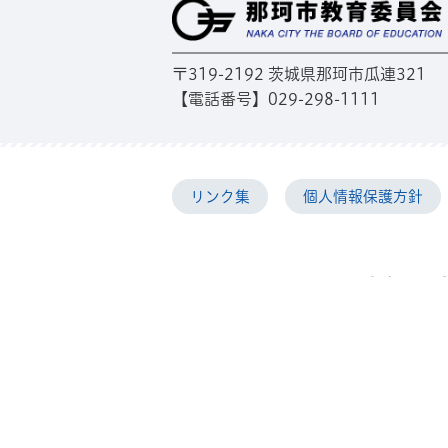
〒319-2192 茨城県那珂市瓜連321
【電話番号】029-298-1111
リンク集
個人情報保護方針
那珂市役所 
〒311-0192 茨城県那珂市福田1819-
【電話番号】
029-298-1111
【開庁時間】
月曜日から金曜日まで（祝日
午前8時30分から午後5時15
【窓口延長】
毎週木曜日（祝日を除く）
午後7時30分まで