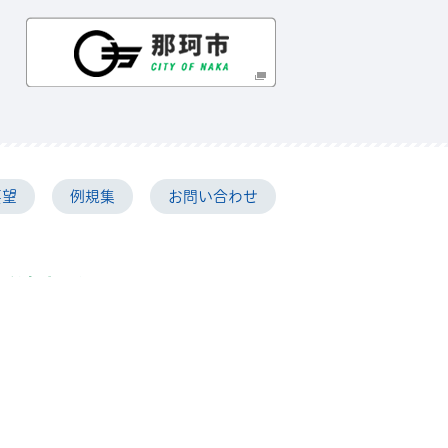
那珂市
要望
例規集
お問い合わせ
瓜連支所
市瓜連321番地
日まで（祝日を除く）
ら午後5時15分まで