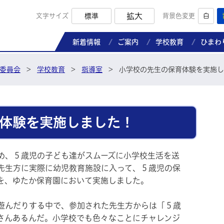
拡大
文字サイズ
標準
背景色変更
白
那珂市教育委員会ホームページ
新着情報
ご案内
学校教育
ひまわ
委員会
>
学校教育
>
指導室
>
小学校の先生の保育体験を実施し
体験を実施しました！
め、５歳児の子ども達がスムーズに小学校生活を送
先生方に実際に幼児教育施設に入って、５歳児の保
を、ゆたか保育園において実施しました。
遊んだりする中で、参加された先生方からは「５歳
さんあるんだ。小学校でも色々なことにチャレンジ