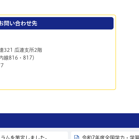
お問い合わせ先
連321 瓜連支所2階
（内線816・817）
77
ュラムを策定しました。
令和7年度全国学力・学習