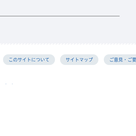
那珂市教育委員会
このサイトについて
サイトマップ
ご意見・ご
本庁舎
5
〒319-2192 茨城県那珂
【電話番号】
029-298-1111
を除く）
【開庁時間】
月曜日から金曜
分まで
午前8時30分か