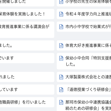
を開催しました
小学校の先生の保育体験
保育体験を実施しました！
令和４年度学力向上推進
教育推進事業に係る講演会が
市内小中学校で始業式が
ました。
体育大好き推進事業に係
でいます
保幼小中合同「特別支援
した。
されました
大塚製薬株式会社との連
しています
「道徳授業づくり研修会
教職員研修」を行いました
那珂市保幼小中連携協議
続のための研修会」を実